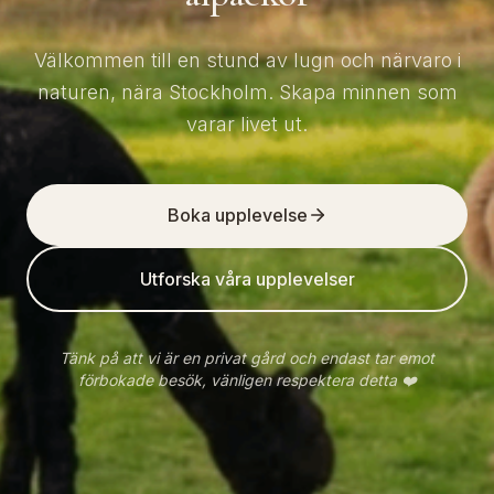
Välkommen till en stund av lugn och närvaro i
naturen, nära Stockholm. Skapa minnen som
varar livet ut.
Boka upplevelse
Utforska våra upplevelser
Tänk på att vi är en privat gård och endast tar emot
förbokade besök, vänligen respektera detta ❤️